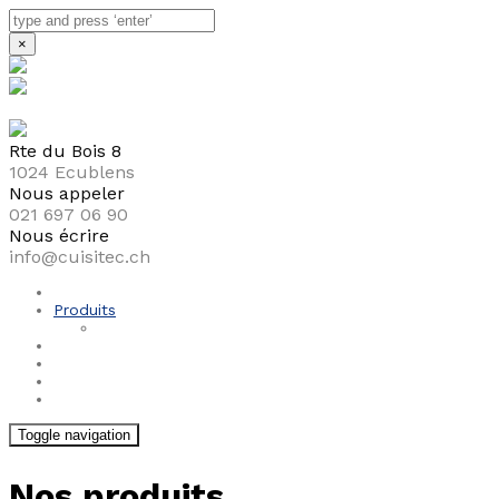
×
Rte du Bois 8
1024 Ecublens
Nous appeler
021 697 06 90
Nous écrire
info@cuisitec.ch
Société
Produits
Cuisines
Marques
Garanties
Réalisations
Contact
Toggle navigation
Nos produits