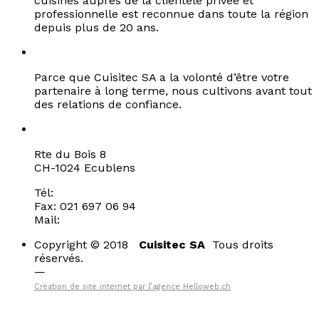
cuisines auprès de la clientèle privée et
professionnelle est reconnue dans toute la région
depuis plus de 20 ans.
Votre satisfaction, votre fidélité
Parce que Cuisitec SA a la volonté d’être votre
partenaire à long terme, nous cultivons avant tout
des relations de confiance.
Contactez-nous
Rte du Bois 8
CH-1024 Ecublens
Tél:
021 697 06 90
Fax: 021 697 06 94
Mail:
info@cuisitec.ch
Copyright © 2018
Cuisitec SA
Tous droits
réservés.
—
Création de site internet par l’agence Helloweb.ch